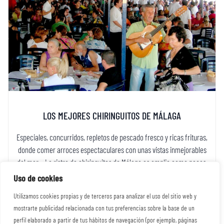
LOS MEJORES CHIRINGUITOS DE MÁLAGA
Especiales, concurridos, repletos de pescado fresco y ricas frituras,
donde comer arroces espectaculares con unas vistas inmejorables
del mar… La ristra de chiringuitos de Málaga es amplia como pocas.
Y es que la lista de chiringuitos en la provincia es (casi) interminable.
Uso de cookies
Con más de 325 días de sol al año, la Costa del Sol, […]
Utilizamos cookies propias y de terceros para analizar el uso del sitio web y
mostrarte publicidad relacionada con tus preferencias sobre la base de un
perfil elaborado a partir de tus hábitos de navegación (por ejemplo, páginas