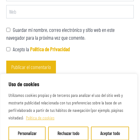
Guardar mi nombre, correo electrónico y sitio web en este
navegador para la próxima vez que comente.
Acepto la
Política de Privacidad
Este sitio usa Akismet para reducir el spam.
Aprende cómo se procesan
Uso de cookies
los datos de tus comentarios.
Utilizamos cookies propias y de terceros para analizar el uso del sitio web y
mostrarte publicidad relacionada con tus preferencias sobre la base de un
perfil elaborado a partir de tus hábitos de navegación (por ejemplo, páginas
visitadas).
Política de cookies
Personalizar
Rechazar todo
Aceptar todo