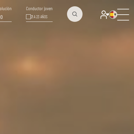
olución
Conductor joven
00
21 A 23 AÑOS