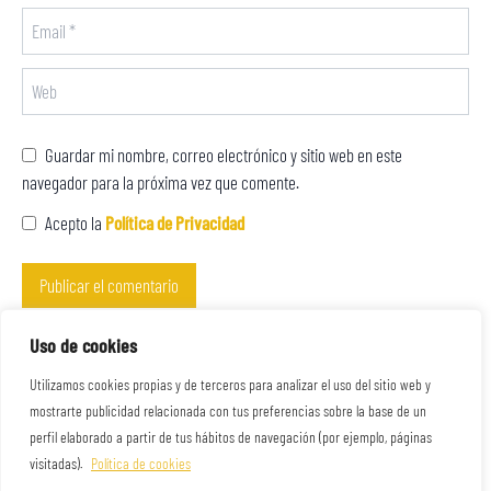
Guardar mi nombre, correo electrónico y sitio web en este
navegador para la próxima vez que comente.
Acepto la
Política de Privacidad
Este sitio usa Akismet para reducir el spam.
Aprende cómo se procesan
Uso de cookies
los datos de tus comentarios.
Utilizamos cookies propias y de terceros para analizar el uso del sitio web y
mostrarte publicidad relacionada con tus preferencias sobre la base de un
perfil elaborado a partir de tus hábitos de navegación (por ejemplo, páginas
visitadas).
Política de cookies